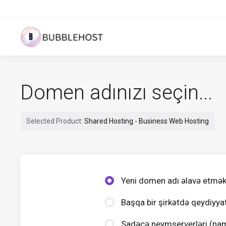
Domen adınızı seçin...
Selected Product:
Shared Hosting - Business Web Hosting
Yeni domen adı əlavə etmək
Başqa bir şirkətdə qeydiyya
Sadəcə neymserverləri (nam