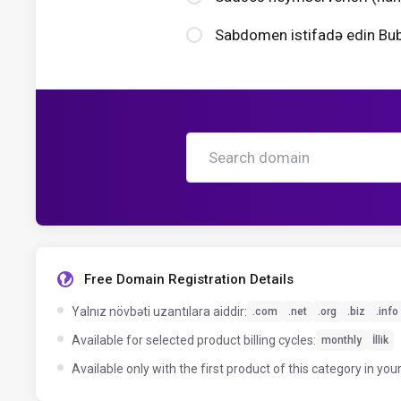
Sabdomen istifadə edin Bu
Free Domain Registration Details
Yalnız növbəti uzantılara aiddir:
.com
.net
.org
.biz
.info
Available for selected product billing cycles:
monthly
İllik
Available only with the first product of this category in your