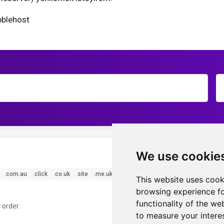
bblehost
We use cookie
.com.au
.click
.co.uk
.site
.me.uk
.top
This website uses cook
browsing experience fo
functionality of the we
 order.
to measure your intere