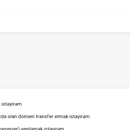
 istəyirəm.
tda olan domeni transfer etmək istəyirəm.
eserver) yeniləmək istəyirəm.